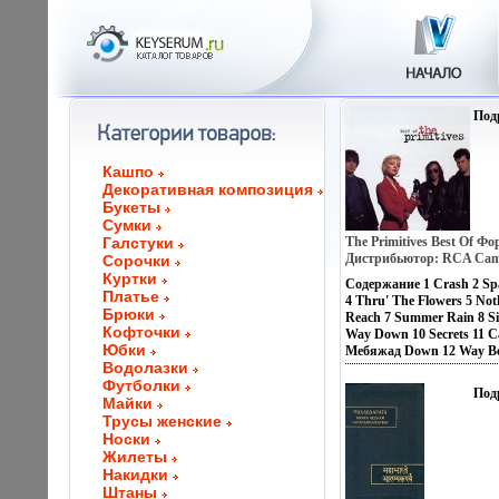
Под
Кашпо
Декоративная композиция
Букеты
Сумки
Галстуки
The Primitives Best Of Ф
Дистрибьютор: RCA Ca
Сорочки
Лицензионные товары Х
Куртки
Содержание 1 Crash 2 Sp
аудионосителей 1996 г С
Платье
4 Thru' The Flowers 5 Not
Импортное издание инфо 
Брюки
Reach 7 Summer Rain 8 Sic
Кофточки
Way Down 10 Secrets 11 C
Юбки
Meбяжад Down 12 Way Be
Водолазки
14 I Almost Touched You 
Футболки
Way 16 Lead Me Astray 17
Под
This World To You 19 Emp
Майки
Thing 21 All The Way Dow
Трусы женские
Исполнитель "The Primiti
Носки
Жилеты
Накидки
Штаны