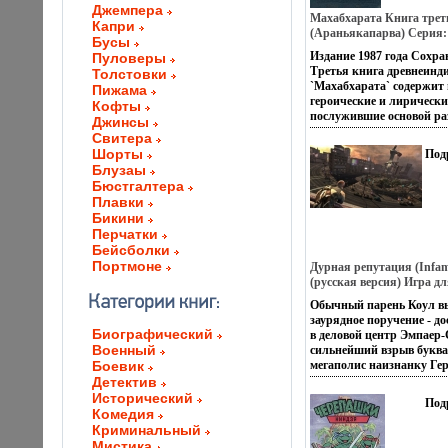
Джемпера
Махабхарата Книга трет
Капри
(Араньякапарва) Серия
Бусы
письменности Востока ин
Издание 1987 года Сохр
Пуловеры
Третья книга древнеинди
Толстовки
`Махабхарата` содержит
Пижама
героические и лирически
Кофты
послужившие основой р
Джинсы
жанров индийской литер
Свитера
раннего средневековья д
Шорты
Под
`Дидактическая` поэзия 
Блузаы
перекликается с полити
Бюстгалтера
и философскими памятн
Плавки
Перевод сопровождаетс
Бикини
комментарием Перевод с 
Перчатки
предисловие и коммента
Бейсболки
ЯВВасилькова и СЛНеве
Портмоне
Дурная репутация (Infam
(русская версия) Игра для
Blu-ray Disc, 2009 г Изда
Обычный парень Коул в
Computer Entertainment 
заурядное поручение - д
Разработчик: Sucker Pun
Биографический
в деловой центр Эмпаер-
Дистрибьютор: Софт Кла
Военный
сильнейший взрыв буква
инфо 308p.
Боевик
мегаполис наизнанку Гер
уцелеть, но город превра
Детектив
рубяжзэины, на которых
Исторический
Под
и анархия Населенный п
Комедия
изолирован от внешнего 
Криминальный
его разрушенных улицах
Мистика