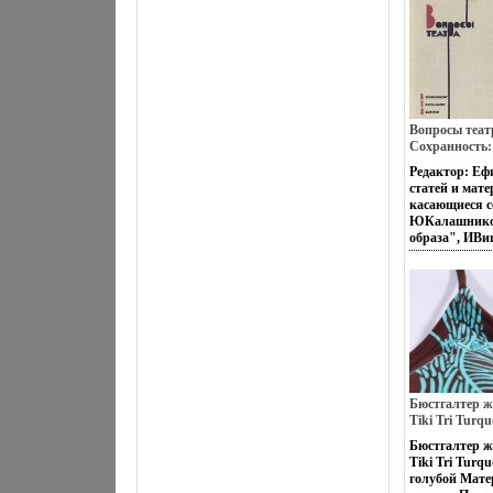
в США Учился
Миннесота, в 
бакалавра гу
1950 гг являл
университета 
профессионал
Вопросы теат
Сохранность:
Всероссийское
Редактор: Еф
г Твердый пер
статей и мат
экз Формат: 7
касающиеся со
5773x.
ЮКалашников
образа", ИВи
соврбяеоееме
сцене - Горь
"Павлодарски
раздел сборн
прошлому теа
пьесам и пос
театре" пред
Дмитриева "И
Бюстгалтер ж
Tiki Tri Turqu
Бюстгалтер ж
Tiki Tri Turq
голубой Мат