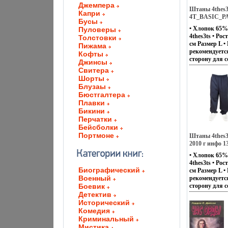
Джемпера
Штаны 4thes3
Капри
4T_BASIC_P
Бусы
инфо 13185v.
• Хлопок 65%
Пуловеры
4thes3ts • Ро
Толстовки
см Размер L •
Пижама
рекомендуетс
Кофты
сторону для 
Джинсы
Артикул:
Свитера
4T_BASIC_P
Шорты
Производител
Блузаы
клиенты! Раз
Бюстгалтера
оформлении з
Плавки
Бикини
Перчатки
Бейсболки
Портмоне
Штаны 4thes
2010 г инфо 1
• Хлопок 65%
4thes3ts • Ро
Биографический
см Размер L •
Военный
рекомендуетс
Боевик
сторону для 
Артикул: 4
Детектив
Производител
Исторический
клиенты! Раз
Комедия
оформлении з
Криминальный
Мистика