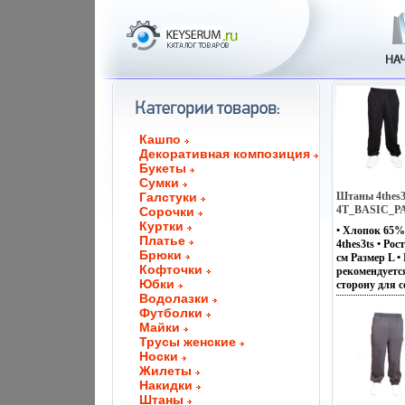
Кашпо
Декоративная композиция
Букеты
Сумки
Галстуки
Штаны 4thes3
4T_BASIC_PA
Сорочки
13183v.
Куртки
• Хлопок 65%
Платье
4thes3ts • Ро
Брюки
см Размер L •
Кофточки
рекомендуетс
Юбки
сторону для 
Водолазки
Артикул:
Футболки
4T_BASIC_P
Производител
Майки
клиенты! Раз
Трусы женские
оформлении з
Носки
Жилеты
Накидки
Штаны