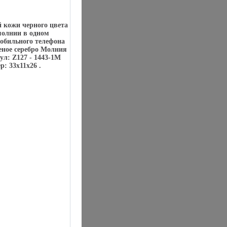
й кожи черного цвета
молнии в одном
мобильного телефона
ное серебро Молния
ул: Z127 - 1443-1M
: 33х11х26 .