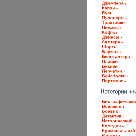
Джемпера
Капри
Бусы
Пуловеры
Толстовки
Пижама
Кофты
Джинсы
Свитера
Шорты
Блузаы
Бюстгалтера
Плавки
Бикини
Перчатки
Бейсболки
Портмоне
Биографическ
Военный
Боевик
Детектив
Исторический
Комедия
Криминальный
Мистика