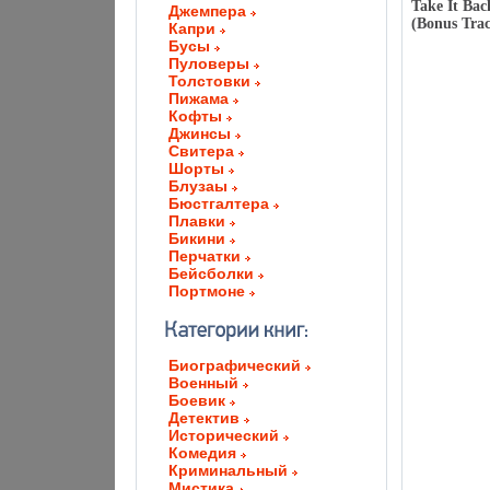
Take It Bac
Джемпера
(Bonus Tra
Капри
Бусы
Пуловеры
Толстовки
Пижама
Кофты
Джинсы
Свитера
Шорты
Блузаы
Бюстгалтера
Плавки
Бикини
Перчатки
Бейсболки
Портмоне
Биографический
Военный
Боевик
Детектив
Исторический
Комедия
Криминальный
Мистика