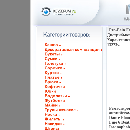
Pro-Pain F
Дистрибьют
Характерист
Кашпо
13273v.
Декоративная композиция
Букеты
Сумки
Галстуки
Сорочки
Куртки
Платье
Брюки
Кофточки
Юбки
Водолазки
Футболки
Майки
Ремастиров
Трусы женские
английском
Носки
Dance Floo
Жилеты
Fine 6 Deat
Накидки
Iraqnophob
Штаны