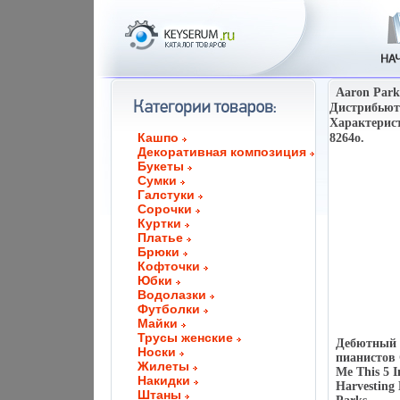
Aaron Park
Дистрибьюто
Характерист
Кашпо
8264o.
Декоративная композиция
Букеты
Сумки
Галстуки
Сорочки
Куртки
Платье
Брюки
Кофточки
Юбки
Водолазки
Футболки
Майки
Трусы женские
Дебютный 
Носки
пианистов С
Жилеты
Me This 5 I
Накидки
Harvesting
Штаны