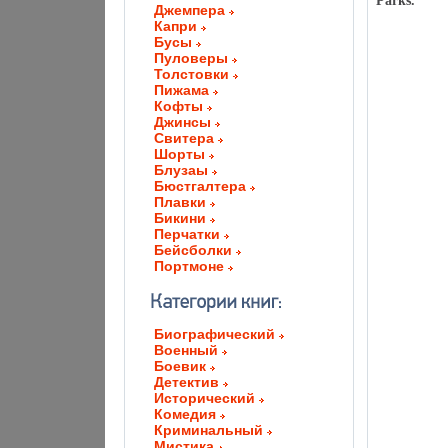
Parks.
Джемпера
Капри
Бусы
Пуловеры
Толстовки
Пижама
Кофты
Джинсы
Свитера
Шорты
Блузаы
Бюстгалтера
Плавки
Бикини
Перчатки
Бейсболки
Портмоне
Биографический
Военный
Боевик
Детектив
Исторический
Комедия
Криминальный
Мистика