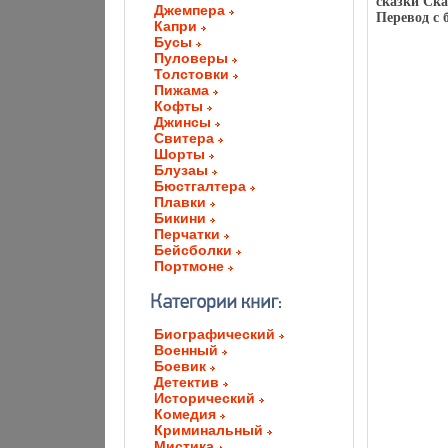
сказки Ска
Джемпера
Перевод с 
Капри
Бусы
Пуловеры
Толстовки
Пижама
Кофты
Джинсы
Свитера
Шорты
Блузаы
Бюстгалтера
Плавки
Бикини
Перчатки
Бейсболки
Портмоне
Биографический
Военный
Боевик
Детектив
Исторический
Комедия
Криминальный
Мистика