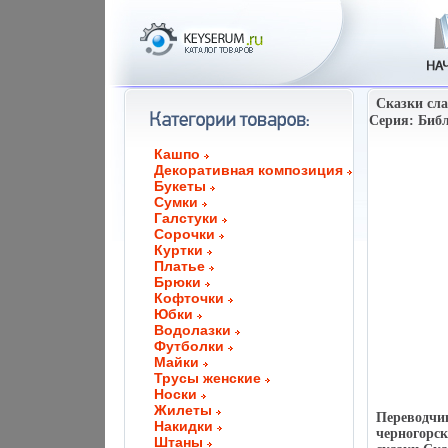
Сказки сла
Серия: Библ
Кашпо
Декоративная композиция
Букеты
Сумки
Галстуки
Сорочки
Куртки
Платье
Брюки
Кофточки
Юбки
Водолазки
Футболки
Майки
Трусы женские
Носки
Жилеты
Переводчи
Накидки
черногорск
Штаны