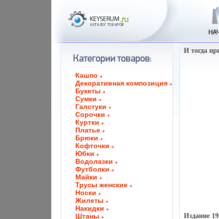
И тогда пр
Кашпо
Декоративная композиция
Букеты
Сумки
Галстуки
Сорочки
Куртки
Платье
Брюки
Кофточки
Юбки
Водолазки
Футболки
Майки
Трусы женские
Носки
Жилеты
Накидки
Штаны
Издание 19