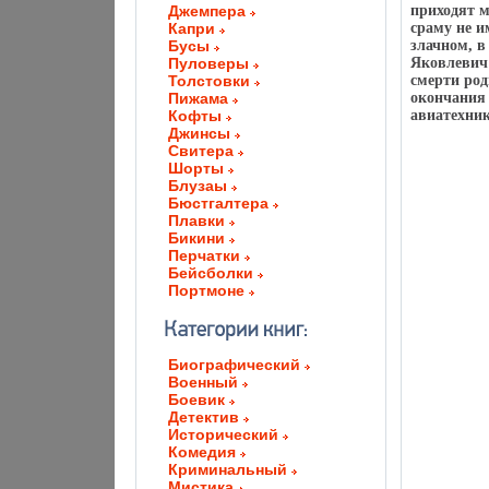
Джемпера
приходят 
Капри
сраму не и
Бусы
злачном, в
Пуловеры
Яковлевич 
Толстовки
смерти род
Пижама
окончания 
Кофты
авиатехник
Джинсы
Свитера
Шорты
Блузаы
Бюстгалтера
Плавки
Бикини
Перчатки
Бейсболки
Портмоне
Биографический
Военный
Боевик
Детектив
Исторический
Комедия
Криминальный
Мистика