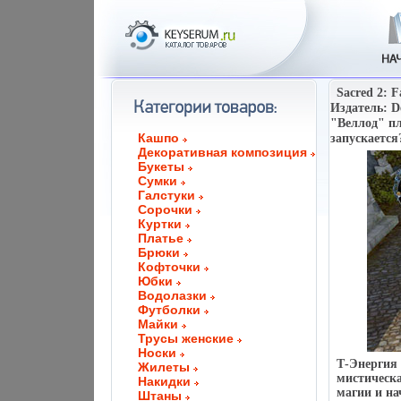
Sacred 2: F
Издатель: D
"Веллод" пл
Кашпо
запускается
Декоративная композиция
Букеты
Сумки
Галстуки
Сорочки
Куртки
Платье
Брюки
Кофточки
Юбки
Водолазки
Футболки
Майки
Трусы женские
Носки
Т-Энергия 
Жилеты
мистическа
Накидки
магии и на
Штаны