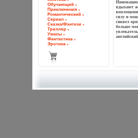
Инновацион
Обучающий
вдыхают жи
Приключения
воплощение
Романтический
силу и мощ
Сериал
сиквел ори
Сказка/Фэнтези
больше мон
Триллер
увлекатель
Ужасы
английский
Фантастика
Эротика