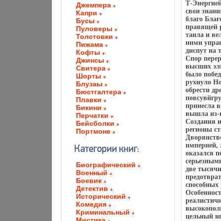
Т-Энергией
Джемпера
свои знани
Капри
благо Благ
Бусы
правящей р
Пуловеры
таила и ве
Толстовки
ними упра
Пижама
диспут на 
Кофты
Спор пере
Джинсы
высших эль
Свитера
было побе
Шорты
рухнуло Но
Блузаы
обрести д
Бюстгалтера
повсувйгру
Плавки
принесла 
Бикини
вышла из-п
Перчатки
Создания и
Бейсболки
регионы ст
Портмоне
Дворянство
империей, 
оказался п
серьезными
Биографический
две тысячи
Военный
предотврат
Боевик
способных 
Детектив
Особеннос
Исторический
реалистич
Комедия
высокопол
Криминальный
цельный иг
Мистика