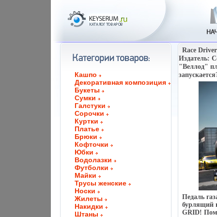
Race Driver
Издатель: C
"Веллод" пл
Кашпо
запускается
Декоративная композиция
Букеты
Сумки
Галстуки
Сорочки
Куртки
Платье
Брюки
Кофточки
Юбки
Водолазки
Футболки
Майки
Трусы женские
Носки
Педаль газ
Жилеты
бурлящий в
Накидки
GRID! Пом
Штаны