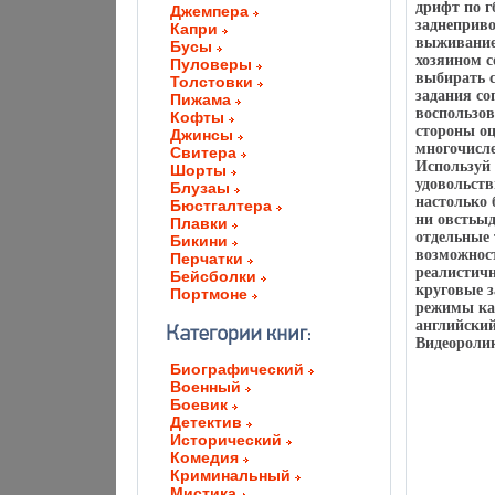
дрифт по 
Джемпера
заднеприво
Капри
выживание 
Бусы
хозяином с
Пуловеры
выбирать с
Толстовки
задания со
Пижама
воспользов
Кофты
стороны о
Джинсы
многочисле
Свитера
Используй
Шорты
удовольств
Блузаы
настолько 
Бюстгалтера
ни овстьы
Плавки
отдельные
Бикини
возможност
Перчатки
реалистичн
Бейсболки
круговые з
Портмоне
режимы кар
английский
Видеороли
Биографический
Военный
Боевик
Детектив
Исторический
Комедия
Криминальный
Мистика