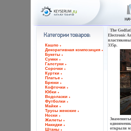
The Godfat
Electronic 
пластиковы
Кашпо
335p.
Декоративная композиция
Букеты
Сумки
Галстуки
Сорочки
Куртки
Платье
Брюки
Кофточки
Юбки
Водолазки
Футболки
Майки
Трусы женские
Носки
Знамениты
Жилеты
одноименна
Накидки
открыли ми
Штаны