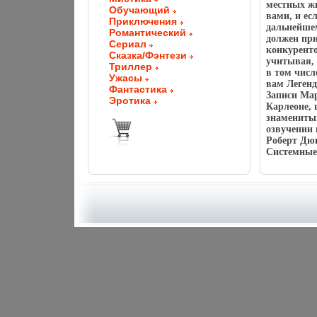
местных жи
Обучающий
вами, и ес
Приключения
дальнейшем
Романтический
должен при
Сериал
конкуренто
Сказка/Фэнтези
учитывая, 
Триллер
в том числ
Ужасы
вам Леген
Фантастика
Записи Мар
Эротика
Карлеоне, 
знаменитым
озвучении 
Роберт Дюв
Системные