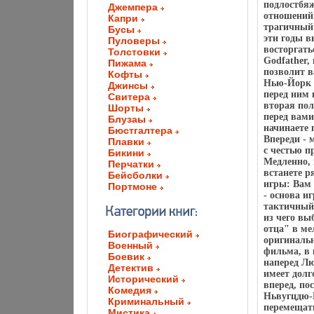
подлостбяж
Джемпера
отношений
Капри
трагичный 
Бусы
эти годы 
Пуловеры
восторгать
Толстовки
Godfather,
Пижама
позволит в
Кофты
Нью-Йорк в
Джинсы
перед ним 
Свитера
вторая пол
Шорты
перед вами
Блузаы
начинаете 
Бюстгалтера
Впереди - 
Плавки
с честью п
Бикини
Медленно, 
Перчатки
встанете р
Бейсболки
игры: Вам
Портмоне
- основа и
тактичный 
из чего вы
отца" в ме
Биографический
оригинальн
Военный
фильма, в 
Боевик
наперед Лю
Детектив
имеет долг
Исторический
вперед, по
Комедия
Ньвугцдю-Й
Криминальный
перемещать
Мистика