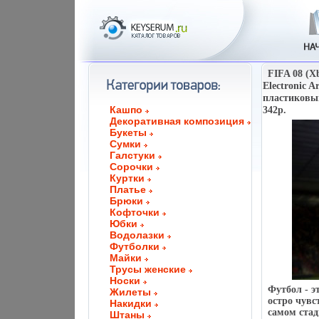
FIFA 08 (X
Electronic 
пластиковы
Кашпо
342p.
Декоративная композиция
Букеты
Сумки
Галстуки
Сорочки
Куртки
Платье
Брюки
Кофточки
Юбки
Водолазки
Футболки
Майки
Трусы женские
Носки
Футбол - э
Жилеты
остро чувс
Накидки
самом ста
Штаны