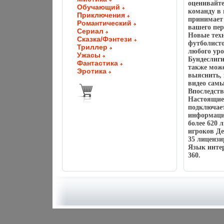
оценивайте
Обучающий
команду в 
Приключения
принимает 
Романтический
вашего пе
Сериал
Новые тех
Сказка/Фэнтези
футболисто
Триллер
любого уро
Ужасы
Бундеслиг
Фантастика
также може
Эротика
выяснить,
видео сам
Впоследств
Настоящие
подключает
информаци
более 620 
игроков Де
35 лицензи
Язык инте
360.