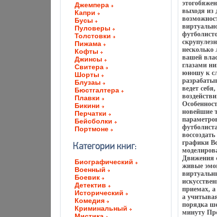
этогобяжен
Джемпера
выходя из 
Капри
возможнос
Бусы
виртуально
Пуловеры
футболист
Толстовки
скрупулезн
Пижама
несколько 
Кофты
вашей влас
Джинсы
глазами ни
Свитера
юношу к с
Шорты
разрабатыв
Блузаы
ведет себя
Бюстгалтера
воздействи
Плавки
Особенност
Бикини
новейшие 
Перчатки
параметров
Бейсболки
футболиста
Портмоне
воссоздать
графики Вс
моделирова
Движения 
Биографический
живые эмо
Военный
виртуальны
Боевик
искусствен
Детектив
приемах, а
Исторический
а учитывая
Комедия
порядка ш
Криминальный
минуту Пр
Мистика