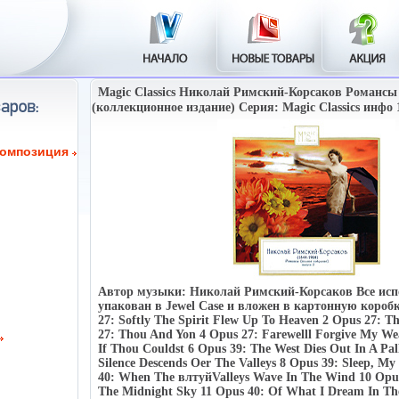
Magic Classics Николай Римский-Корсаков Романсы
(коллекционное издание) Серия: Magic Classics инфо 
композиция
Автор музыки: Николай Римский-Корсаков Все исп
упакован в Jewel Case и вложен в картонную короб
27: Softly The Spirit Flew Up To Heaven 2 Opus 27: 
27: Thou And Yon 4 Opus 27: Farewelll Forgive My We
If Thou Couldst 6 Opus 39: The West Dies Out In A Pal
Silence Descends Oer The Valleys 8 Opus 39: Sleep, My
40: When The влтуйValleys Wave In The Wind 10 Opus
The Midnight Sky 11 Opus 40: Of What I Dream In Th