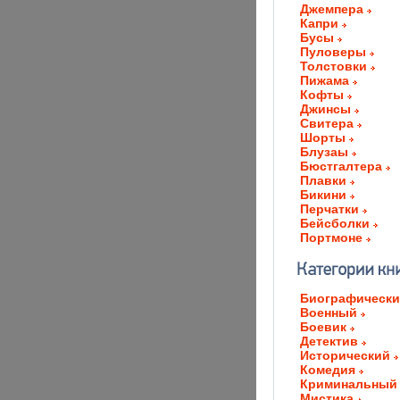
Джемпера
Капри
Бусы
Пуловеры
Толстовки
Пижама
Кофты
Джинсы
Свитера
Шорты
Блузаы
Бюстгалтера
Плавки
Бикини
Перчатки
Бейсболки
Портмоне
Биографическ
Военный
Боевик
Детектив
Исторический
Комедия
Криминальный
Мистика