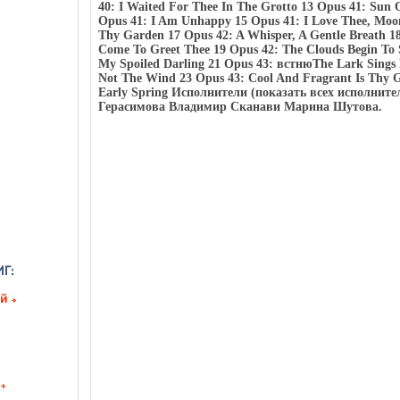
40: I Waited For Thee In The Grotto 13 Opus 41: Sun O
Opus 41: I Am Unhappy 15 Opus 41: I Love Thee, Moo
Thy Garden 17 Opus 42: A Whisper, A Gentle Breath 1
Come To Greet Thee 19 Opus 42: The Clouds Begin To 
My Spoiled Darling 21 Opus 43: встнюThe Lark Sings
Not The Wind 23 Opus 43: Cool And Fragrant Is Thy 
Early Spring Исполнители (показать всех исполните
Герасимова Владимир Сканави Марина Шутова.
ий