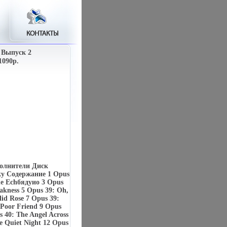
 Выпуск 2
1090p.
олнители Диск
ку Содержание 1 Opus
The Echбядуиo 3 Opus
akness 5 Opus 39: Oh,
lid Rose 7 Opus 39:
 Poor Friend 9 Opus
 40: The Angel Across
e Quiet Night 12 Opus