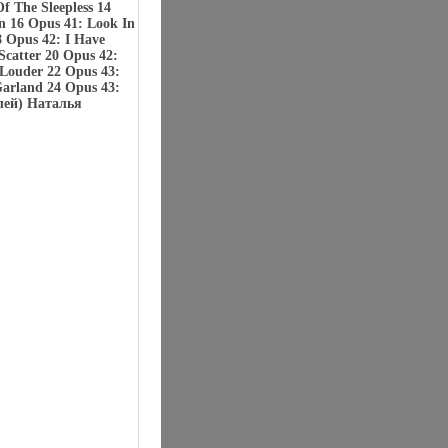
f The Sleepless 14
n 16 Opus 41: Look In
8 Opus 42: I Have
Scatter 20 Opus 42:
 Louder 22 Opus 43:
Garland 24 Opus 43:
лей) Наталья