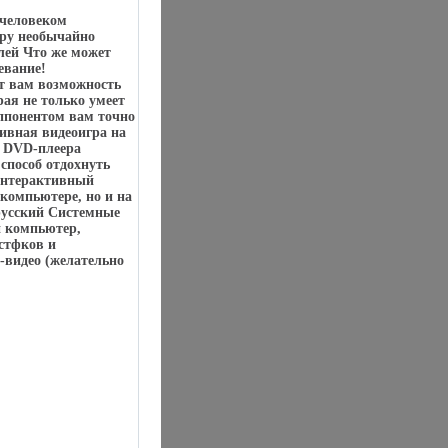
 человеком
гру необычайно
елей Что же может
евание!
т вам возможность
рая не только умеет
оппонентом вам точно
ивная видеоигра на
а DVD-плеера
способ отдохнуть
"Интерактивный
 компьютере, но и на
русский Системные
й компьютер,
стфков и
видео (желательно