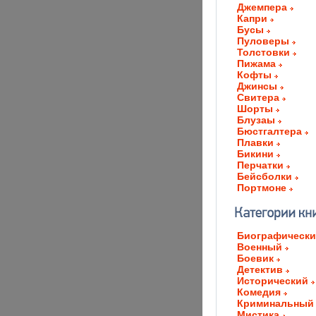
Джемпера
Капри
Бусы
Пуловеры
Толстовки
Пижама
Кофты
Джинсы
Свитера
Шорты
Блузаы
Бюстгалтера
Плавки
Бикини
Перчатки
Бейсболки
Портмоне
Биографическ
Военный
Боевик
Детектив
Исторический
Комедия
Криминальный
Мистика