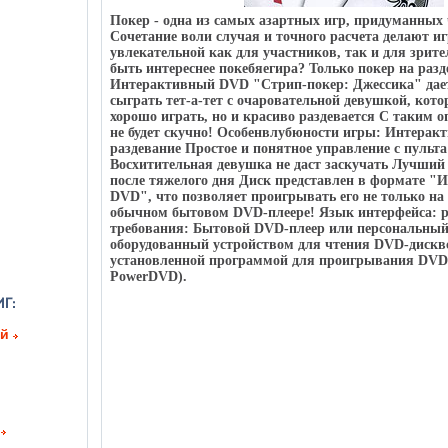
Покер - одна из самых азартных игр, придуманных
Сочетание воли случая и точного расчета делают и
увлекательной как для участников, так и для зрит
быть интереснее покебяегира? Только покер на разд
Интерактивный DVD "Стрип-покер: Джессика" дае
сыграть тет-а-тет с очаровательной девушкой, кото
хорошо играть, но и красиво раздевается С таким 
не будет скучно! Особенвлубюности игры: Интеракт
раздевание Простое и понятное управление с пульт
Восхитительная девушка не даст заскучать Лучший 
после тяжелого дня Диск представлен в формате 
DVD", что позволяет проигрывать его не только на
обычном бытовом DVD-плеере! Язык интерфейса: 
требования: Бытовой DVD-плеер или персональны
оборудованный устройством для чтения DVD-дискв
установленной программой для проигрывания DVD-
PowerDVD).
ий