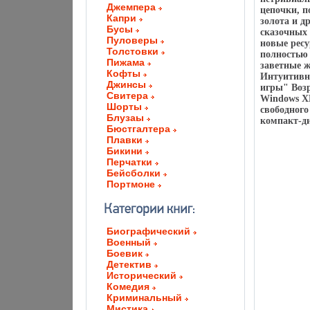
Джемпера
цепочки, п
Капри
золота и д
Бусы
сказочных 
Пуловеры
новые ресу
Толстовки
полностью 
Пижама
заветные 
Кофты
Интуитивн
Джинсы
игры" Возр
Свитера
Windows XP
Шорты
свободного
Блузаы
компакт-д
Бюстгалтера
Плавки
Бикини
Перчатки
Бейсболки
Портмоне
Биографический
Военный
Боевик
Детектив
Исторический
Комедия
Криминальный
Мистика