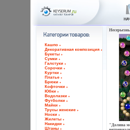
Несерьезны
Кашпо
Декоративная композиция
Букеты
Сумки
Галстуки
Сорочки
Куртки
Платье
Брюки
Кофточки
Юбки
Водолазки
Футболки
Майки
Трусы женские
Носки
Жилеты
Накидки
"Долина ме
Штаны
нетривиал