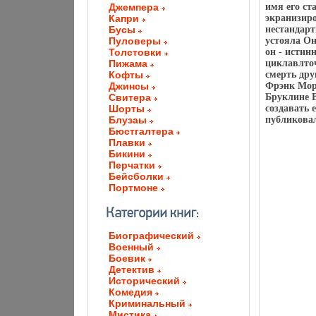
Джемпера
имя его с
Капри
экранизиро
Бусы
нестандарт
Пуловеры
устояла Он
Толстовки
он - истин
Пижама
циклавлточ
Кофты
смерть дру
Джинсы
Фрэнк Мор
Свитера
Бруклине В
Шорты
создавать 
Блузаы
публиковал
Бюстгалтера
Плавки
Бикини
Перчатки
Бейсболки
Портмоне
Биографический
Военный
Боевик
Детектив
Исторический
Комедия
Криминальный
Мистика