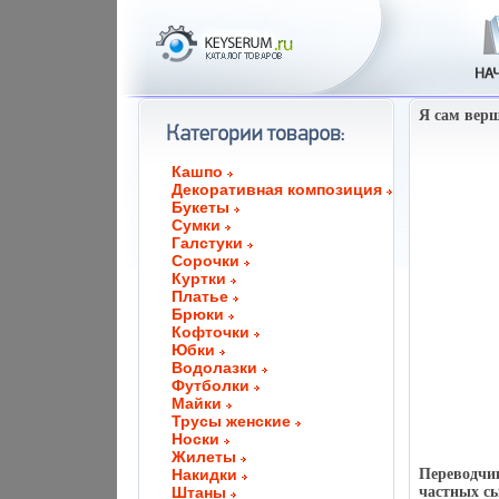
Я сам верш
Кашпо
Декоративная композиция
Букеты
Сумки
Галстуки
Сорочки
Куртки
Платье
Брюки
Кофточки
Юбки
Водолазки
Футболки
Майки
Трусы женские
Носки
Жилеты
Накидки
Переводчи
Штаны
частных сы