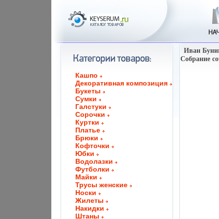
Иван Бунин
Собрание со
Кашпо
Декоративная композиция
Букеты
Сумки
Галстуки
Сорочки
Куртки
Платье
Брюки
Кофточки
Юбки
Водолазки
Футболки
Майки
Трусы женские
Носки
Жилеты
Накидки
Штаны