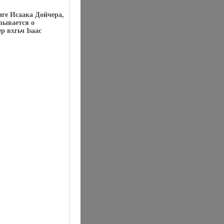
иге Исаака Дойчера,
азывается о
р вхгьч Isaac