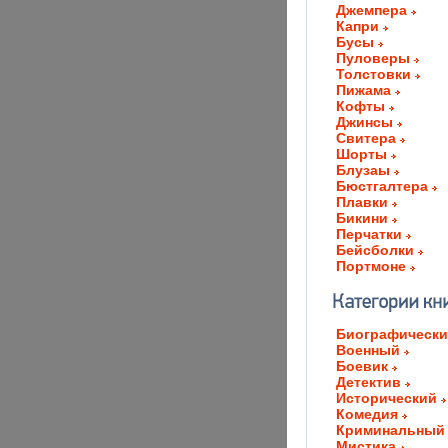
Джемпера
Капри
Бусы
Пуловеры
Толстовки
Пижама
Кофты
Джинсы
Свитера
Шорты
Блузаы
Бюстгалтера
Плавки
Бикини
Перчатки
Бейсболки
Портмоне
Биографическ
Военный
Боевик
Детектив
Исторический
Комедия
Криминальный
Мистика