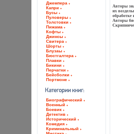
Джемпера
Авторы зна
Капри
их возделы
Бусы
обработке 
Пуловеры
Авторы бя
Толстовки
Скрипниче
Пижама
Кофты
Джинсы
Свитера
Шорты
Блузаы
Бюстгалтера
Плавки
Бикини
Перчатки
Бейсболки
Портмоне
Биографический
Военный
Боевик
Детектив
Исторический
Комедия
Криминальный
Мистика