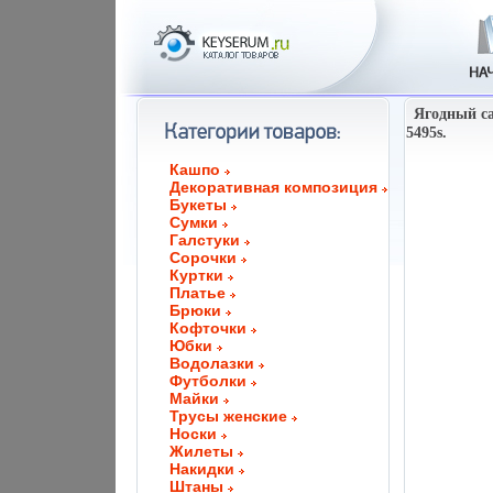
Ягодный са
5495s.
Кашпо
Декоративная композиция
Букеты
Сумки
Галстуки
Сорочки
Куртки
Платье
Брюки
Кофточки
Юбки
Водолазки
Футболки
Майки
Трусы женские
Носки
Жилеты
Накидки
Штаны