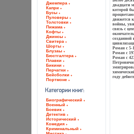
Более деся
Джемпера
двадцати 
Капри
которой бы
Бусы
процветаю
Пуловеры
движется 
Толстовки
войны, ув
Пижама
связь с це
Кофты
окончатель
Джинсы
созданной 
Свитера
цивилизац
Шорты
Роман c 5-
Блузаы
Роман c 19
Бюстгалтера
Роман c 42
Плавки
Петровичи 
Бикини
эмигрирова
Перчатки
химический
Бейсболки
году дебют
Портмоне
Биографический
Военный
Боевик
Детектив
Исторический
Комедия
Криминальный
Мистика