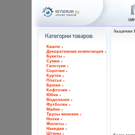
Академия П
Кашпо
Декоративная композиция
Букеты
Сумки
Галстуки
Сорочки
Куртки
Платье
Брюки
Кофточки
Юбки
Водолазки
Футболки
Майки
Трусы женские
Носки
Жилеты
Накидки
Штаны