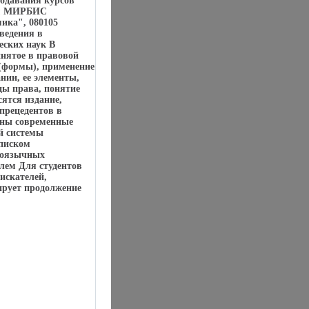
подавания курсов
ам МИРБИС
ика", 080105
ведения в
ских наук В
нятое в правовой
 (формы), применение
нии, ее элементы,
ды права, понятие
ятся издание,
 прецедентов в
ваны современные
й системы
списком
лоязычных
лем Для студентов
искателей,
нирует продолжение