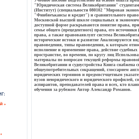
Учебное пособие подготовлено на основе опыта пре
"Юридическая система Великобритании" студент
(Институт) (специальности 080102 "Мировая эконом
"Финбяеъкансы и кредит") и сравнительного право
Московской высшей школе социальных и экономиче
доступной форме раскрываются понятие права, при
семье общего (прецедентного) права, его источники
права, а также правоваявлупт система Великобрита
исторические истоки и развитие Анализируются ви
правоведения, типы правоведения, к которым относ
исполнение и применение права, действие судебных
пространстве, во времени, по кругу лиц Использо
материалы по вопросам текущей реформы правово
Великобритании и судоустройства Книга снабжена 
общеупотребительных сокращений, глоссарием анг
юридических терминов и предмвстчцетным указате
вузов неюридического и юридического профилей, со
аспирантов, преподавателей права и всех, кто пла
обучения за рубежом Автор Александр Романов.
ий