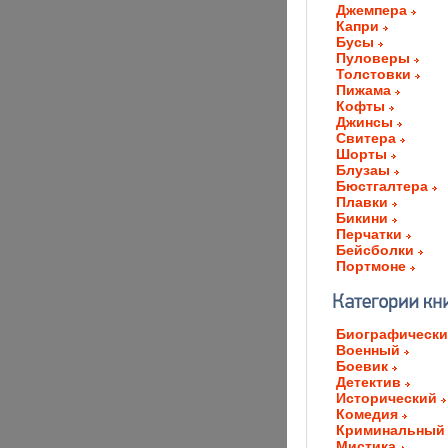
Джемпера
Капри
Бусы
Пуловеры
Толстовки
Пижама
Кофты
Джинсы
Свитера
Шорты
Блузаы
Бюстгалтера
Плавки
Бикини
Перчатки
Бейсболки
Портмоне
Биографическ
Военный
Боевик
Детектив
Исторический
Комедия
Криминальный
Мистика